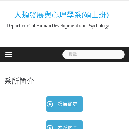
Skip
to
人類發展與心理學系(碩士班)
content
Department of Human Development and Psychology
搜
尋
關
鍵
系所簡介
字:
發展簡史
本系簡介