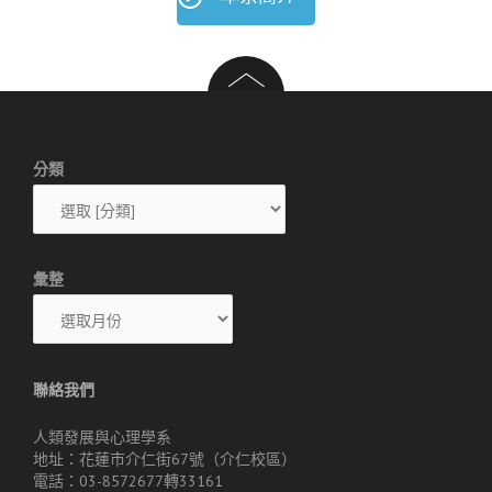
分類
彙整
聯絡我們
人類發展與心理學系
地址：花蓮市介仁街67號（介仁校區）
電話：03-8572677轉33161