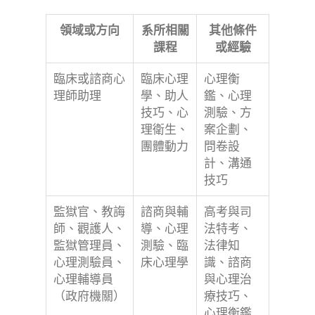
領域或方向
系所相關
其他條件
課程
或經驗
臨床或諮商心
臨床心理
心理衡
理師助理
學、助人
鑑、心理
技巧、心
測驗、方
理衛生、
案企劃、
團體動力
問卷設
計、溝通
技巧
監獄官、教誨
諮商與輔
高考與司
師、觀護人、
導、心理
法特考、
監獄管理員、
測驗、臨
法律知
心理測驗員、
床心理學
識、諮商
心理輔導員
與心理治
（政府機關）
療技巧、
心理衡鑑