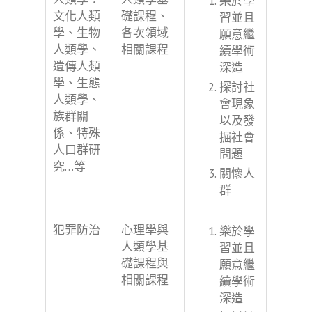
樂於學
文化人類
礎課程、
習並且
學、生物
各次領域
願意繼
人類學、
相關課程
續學術
遺傳人類
深造
學、生態
探討社
人類學、
會現象
族群關
以及發
係、特殊
掘社會
人口群研
問題
究…等
關懷人
群
犯罪防治
心理學與
樂於學
人類學基
習並且
礎課程與
願意繼
相關課程
續學術
深造