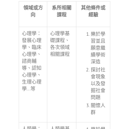
領域或方
系所相關
其他條件或
向
課程
經驗
心理學：
心理學基
樂於學
發展心理
礎課程、
習並且
學、臨床
各次領域
願意繼
心理學、
相關課程
續學術
諮商輔
深造
導、認知
探討社
心理學、
會現象
生理心理
以及發
學…等
掘社會
問題
關懷人
群
人類學：
人類學基