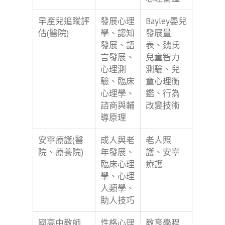
早產兒追蹤評
發展心理
Bayley嬰兒
估(醫院)
學、認知
發展量
發展、語
表、魏氏
言發展、
兒童智力
心理測
測驗、兒
驗、臨床
童心理衡
心理學、
鑑、行為
諮商與輔
改變技術
導原理
安寧療護(醫
成人與老
老人照
院、療養院)
年發展、
護、安寧
臨床心理
療護
學、心理
人類學、
助人技巧
國高中教師
性格心理
教育學程