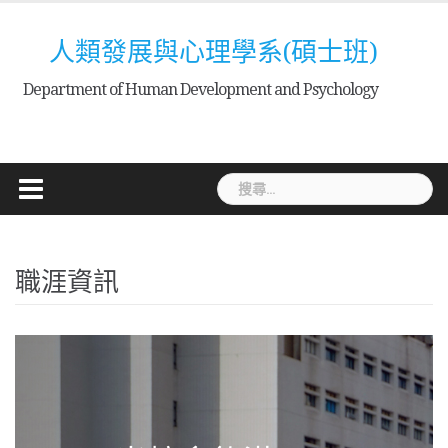
Skip
to
人類發展與心理學系(碩士班)
content
Department of Human Development and Psychology
搜
尋
關
鍵
職涯資訊
字: