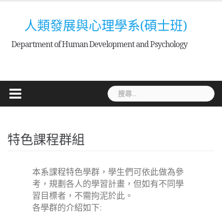
Skip
to
人類發展與心理學系(碩士班)
content
Department of Human Development and Psychology
搜
尋
關
鍵
特色課程群組
字:
本系課程特色學群，學生們可依此做為參
考，規劃各人的學習計畫，但如有不同學
習目標者，不需拘泥於此。
各學群的介紹如下: