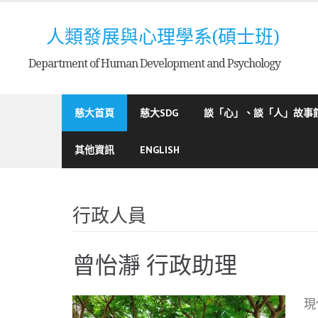
Skip
to
人類發展與心理學系(碩士班)
content
Department of Human Development and Psychology
慈大首頁
慈大SDG
談「心」、談「人」故事
其他資訊
ENGLISH
行政人員
曾怡瀞 行政助理
現