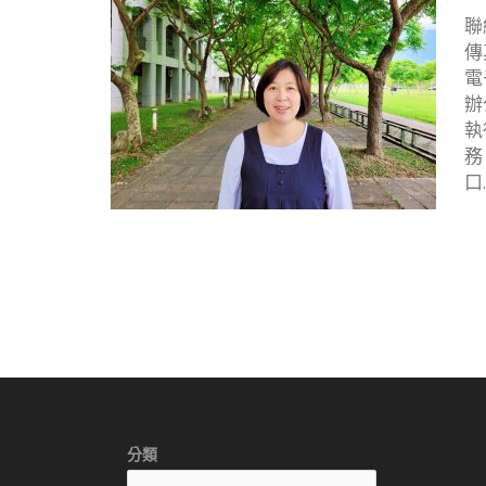
聯絡
傳
電子
辦
執
務
口
分類