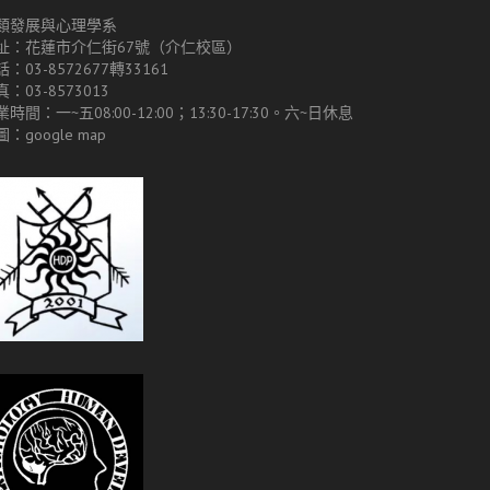
類發展與心理學系
址：花蓮市介仁街67號（介仁校區）
：03-8572677轉33161
：03-8573013
時間：一~五08:00-12:00；13:30-17:30。六~日休息
圖：
google map