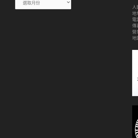
人
地
電話
傳真
營業
地