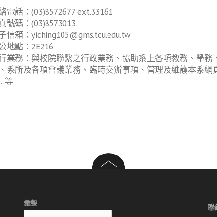
電話：(03)8572677 ext.33161
真號碼：(03)8573013
信箱：yiching105@gms.tcu.edu.tw
公地點：2E216
行業務：與校院聯繫之行政業務、協助系上各項教務、學務
、系所及各項會議業務、臨時交辦事項、管理及維護本系網
…等
彙整
聯