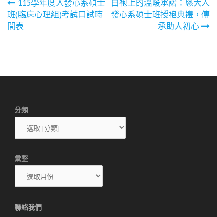
文
115學年度人發心系碩士
白袍上的溫暖承諾：慈大人
班(臨床心理組)考試口試時
發心系碩士班授袍典禮，傳
章
間表
承助人初心
導
覽
分類
彙整
聯絡我們