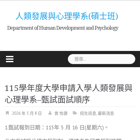
Skip
to
人類發展與心理學系(碩士班)
content
Department of Human Development and Psychology
搜
尋
關
鍵
115學年度大學申請入學人類發展與
字:
心理學系–甄試面試順序
2026 年 5 月 8 日
曾 怡瀞
招生訊息
,
最新消息
1.甄試報到日期：115年 5 月 16 日(星期六)。