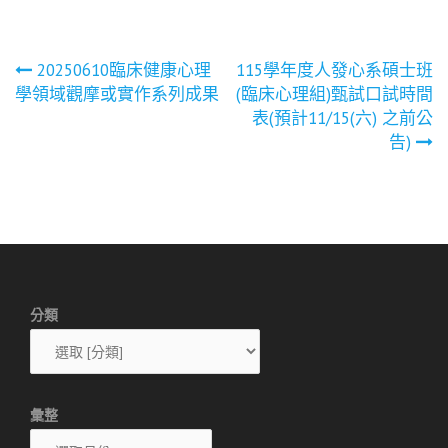
文
20250610臨床健康心理
115學年度人發心系碩士班
學領域觀摩或實作系列成果
(臨床心理組)甄試口試時間
章
表(預計11/15(六) 之前公
告)
導
覽
分類
彙整