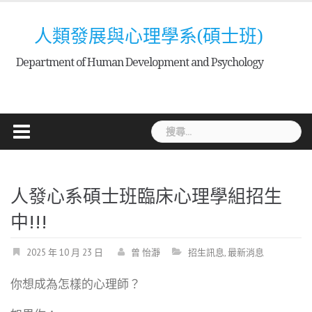
Skip
to
人類發展與心理學系(碩士班)
content
Department of Human Development and Psychology
搜
尋
關
鍵
人發心系碩士班臨床心理學組招生
字:
中!!!
2025 年 10 月 23 日
曾 怡瀞
招生訊息
,
最新消息
你想成為怎樣的心理師？