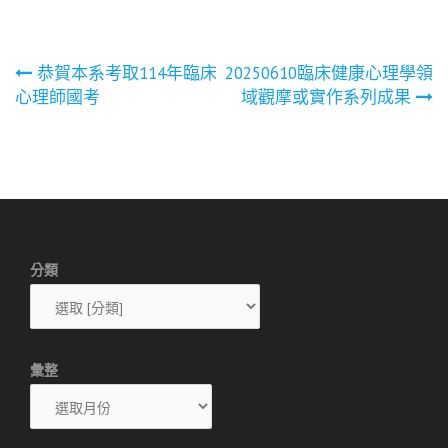
文
恭賀本系考取114年臨床
20250610臨床健康心理學領
心理師國考
域觀摩或實作系列成果
章
導
覽
分類
彙整