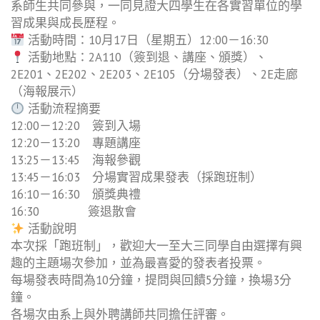
系師生共同參與，一同見證大四學生在各實習單位的學
習成果與成長歷程。
活動時間：10月17日（星期五）12:00－16:30
活動地點：2A110（簽到退、講座、頒獎）、
2E201、2E202、2E203、2E105（分場發表）、2E走廊
（海報展示）
活動流程摘要
12:00－12:20 簽到入場
12:20－13:20 專題講座
13:25－13:45 海報參觀
13:45－16:03 分場實習成果發表（採跑班制）
16:10－16:30 頒獎典禮
16:30 簽退散會
活動說明
本次採「跑班制」，歡迎大一至大三同學自由選擇有興
趣的主題場次參加，並為最喜愛的發表者投票。
每場發表時間為10分鐘，提問與回饋5分鐘，換場3分
鐘。
各場次由系上與外聘講師共同擔任評審。