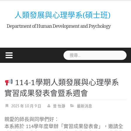
Skip
to
人類發展與心理學系(碩士班)
content
Department of Human Development and Psychology
搜
尋
關
鍵
114-1學期人類發展與心理學系
字:
實習成果發表會暨系週會
2025 年 10 月 9 日
曾 怡瀞
最新消息
親愛的師長與同學們好：
本系將於 114學年度舉辦「實習成果發表會」，邀請全