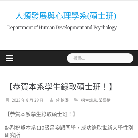
Skip
to
人類發展與心理學系(碩士班)
content
Department of Human Development and Psychology
搜
尋
關
鍵
【恭賀本系學生錄取碩士班！】
字:
2025 年 8 月 29 日
曾 怡瀞
招生訊息
,
榮譽榜
【恭賀本系學生錄取碩士班！】
熱烈祝賀本系110級呂姿穎同學，成功錄取世新大學性別
研究所