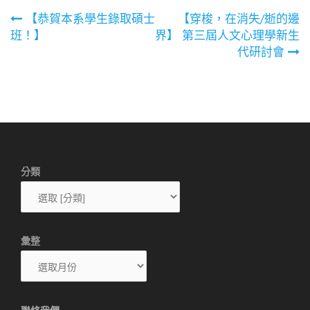
文
【恭賀本系學生錄取碩士
【穿梭，在消失/逝的邊
班！】
界】 第三屆人文心理學新生
章
代研討會
導
覽
分類
彙整