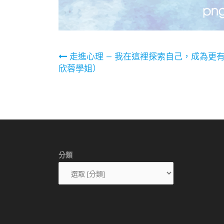
文
走進心理 — 我在這裡探索自己，成為更
欣蓉學姐）
章
導
覽
分類