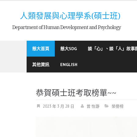
Skip
to
人類發展與心理學系(碩士班)
content
Department of Human Development and Psychology
慈大首頁
慈大SDG
談「心」、談「人」故事
其他資訊
ENGLISH
恭賀碩士班考取榜單~~
2023 年 3 月 28 日
曾 怡瀞
榮譽榜