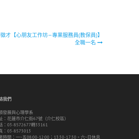
徵才【心朋友工作坊—專業服務員(教保員)】
全職一名
絡我們
類發展與心理學系
址：花蓮市介仁街67號（介仁校區）
：03-8572677轉33161
：03-8573013
時間：一~五08:00-12:00；13:30-17:30。六~日休息