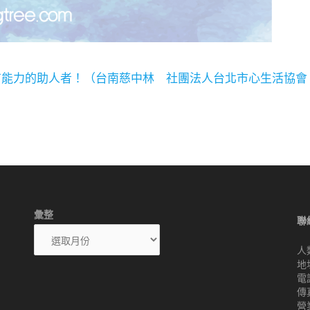
有能力的助人者！（台南慈中林
社團法人台北市心生活協會 
彙整
聯
人
地
電話
傳真
營業