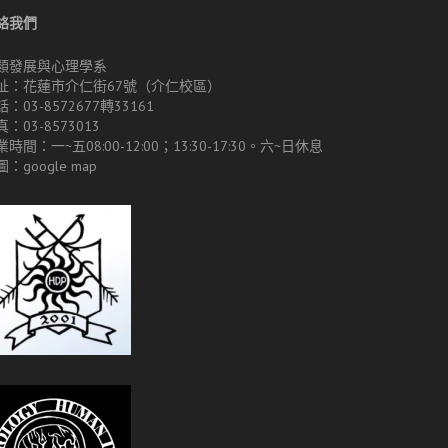
絡我們
類發展與心理學系
址：花蓮市介仁街67號（介仁校區）
：03-8572677轉33161
：03-8573013
時間：一~五08:00-12:00；13:30-17:30。六~日休息
圖：
google map