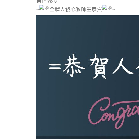
榮陞教授
~
全體人發心系師生恭賀
~