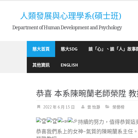
Skip
to
人類發展與心理學系(碩士班)
content
Department of Human Development and Psychology
慈大首頁
慈大SDG
談「心」、談「人」故事
其他資訊
ENGLISH
恭喜 本系陳畹蘭老師榮陞 教
2022 年 6 月 15 日
曾 怡瀞
榮譽榜
持續的努力，值得恭賀這
恭喜我們系上的女神~氣質的陳畹蘭系主任