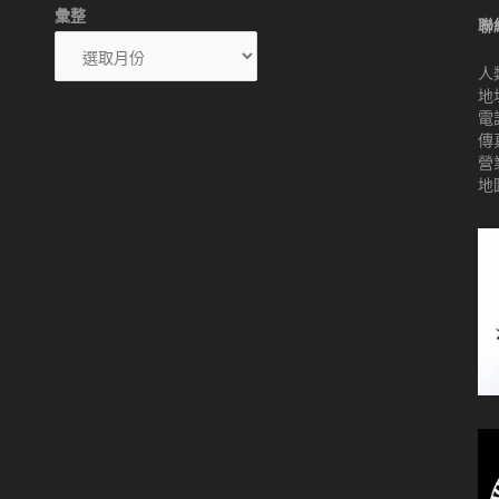
彙整
聯
人
地
電話
傳真
營業
地