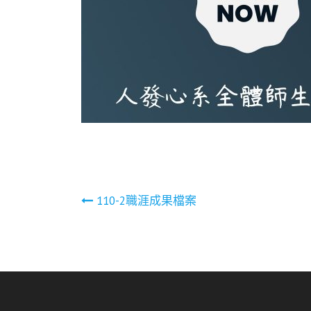
文
110-2職涯成果檔案
章
導
覽